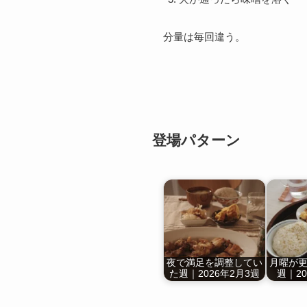
分量は毎回違う。
登場パターン
夜で満足を調整してい
月曜が
た週｜2026年2月3週
週｜20