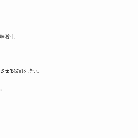
味噌汁。
させる
役割を持つ。
。